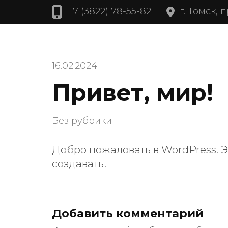
Перейти
г. Томск, 
+7 (3822) 78-55-82
к
содержимому
(нажмите
Enter)
16.02.2024
Привет, мир!
Без рубрики
Добро пожаловать в WordPress. Э
создавать!
Добавить комментарий