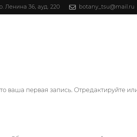
пр. Ленина 36, ауд. 220
botany_tsu@mail.ru
то ваша первая запись. Отредактируйте или