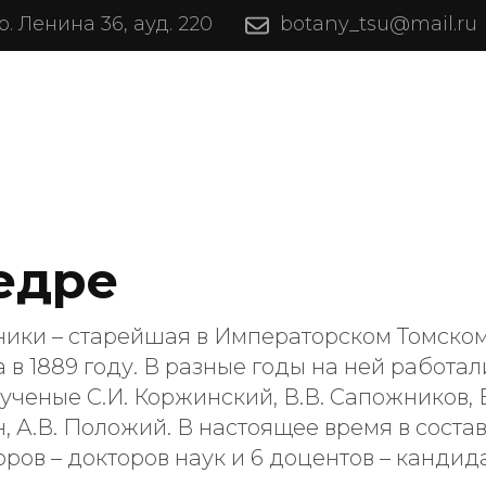
пр. Ленина 36, ауд. 220
botany_tsu@mail.ru
туриентам
Студентам
Наука
едре
ики – старейшая в Императорском Томском
 в 1889 году. В разные годы на ней работ
ученые С.И. Коржинский, В.В. Сапожников, В
, А.В. Положий. В настоящее время в соста
ров – докторов наук и 6 доцентов – кандида