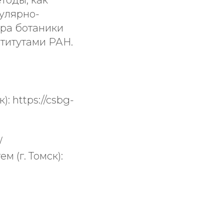
тоды, как
кулярно-
дра ботаники
титутами РАН.
к):
https://csbg-
/
 (г. Томск):