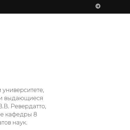
 университете,
али выдающиеся
.В. Ревердатто,
ве кафедры 8
тов наук.