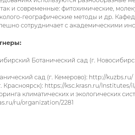
едованиях используются разнообразные ме
так и современные: фитохимические, моле
эколого-географические методы и др. Кафе
пешно сотрудничает с академическими инс
тнеры:
бирский Ботанический сад (г. Новосибирс
анический сад (г. Кемерово):
http://kuzbs.ru/
г. Красноярск):
https://ksc.krasn.ru/Institutes/il
ринга климатических и экологических систем
as.ru/ru/organization/2281