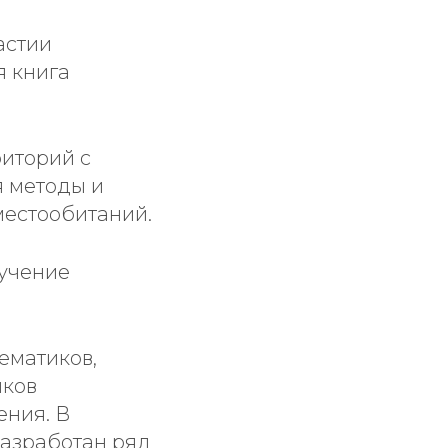
астии
я книга
риторий с
 методы и
естообитаний.
зучение
ематиков,
иков
ения. В
разработан ряд