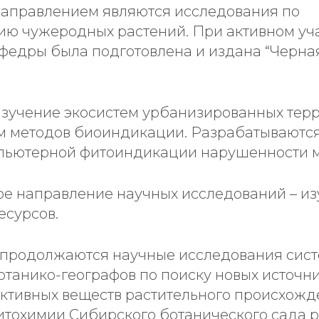
направлением являются исследования по
ию чужеродных растений. При активном уч
федры была подготовлена и издана “Черна
изучение экосистем урбанизированных тер
м методов биоиндикации. Разрабатываются
пьютерной фитоиндикации нарушенности м
ое направление научных исследований – и
есурсов.
 продолжаются научные исследования сист
отанико-географов по поиску новых источн
ктивных веществ растительного происхожд
итохимии Сибирского ботанического сада 