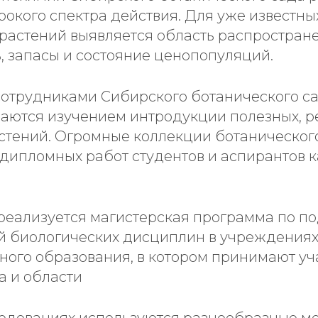
окого спектра действия. Для уже известны
растений выявляется область распростране
, запасы и состояние ценопопуляций.
 сотрудниками Сибирского ботанического с
аются изучением интродукции полезных, р
тений. Огромные коллекции ботаническог
 дипломных работ студентов и аспирантов
 реализуется магистерская программа по по
й биологических дисциплин в учреждениях
ого образования, в котором принимают уч
а и области