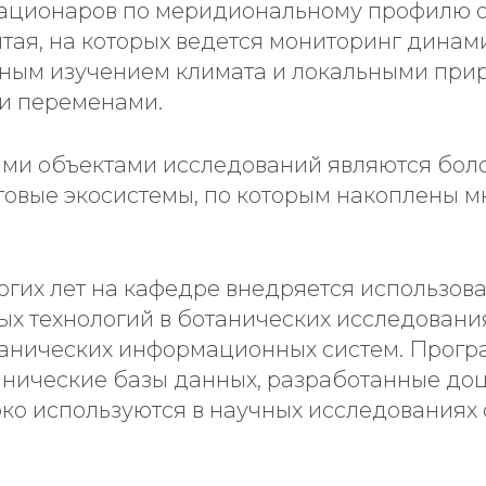
тационаров по меридиональному профилю о
тая, на которых ведется мониторинг динам
ьным изучением климата и локальными при
и переменами.
ми объектами исследований являются бол
говые экосистемы, по которым накоплены м
ногих лет на кафедре внедряется использов
 технологий в ботанических исследования
танических информационных систем. Прог
анические базы данных, разработанные доц
о используются в научных исследованиях 