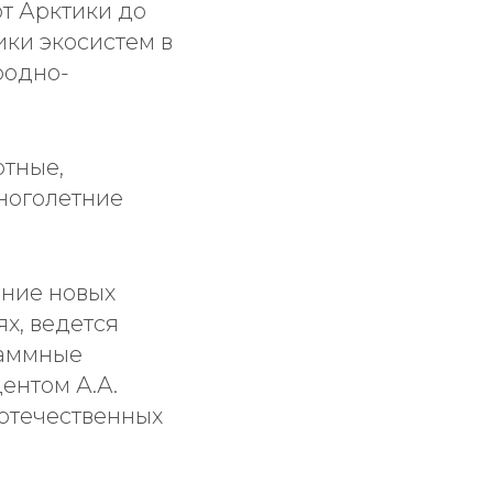
т Арктики до
ики экосистем в
родно-
отные,
ноголетние
ание новых
х, ведется
раммные
ентом А.А.
отечественных