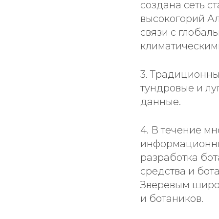
создана сеть с
высокогорий Ал
связи с глобал
климатическим
3. Традиционны
тундровые и лу
данные.
4. В течение м
информационных
разработка бо
средства и бот
Зверевым широк
и ботаников.