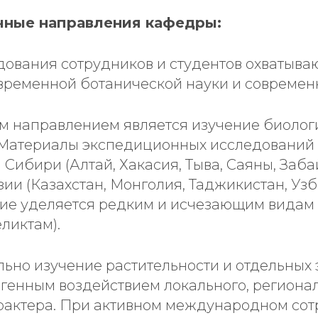
чные направления кафедры:
ования сотрудников и студентов охватыва
временной ботанической науки и современ
м направлением является изучение биолог
 Материалы экспедиционных исследований
 Сибири (Алтай, Хакасия, Тыва, Саяны, Заба
ии (Казахстан, Монголия, Таджикистан, Узб
е уделяется редким и исчезающим видам (
ликтам).
ально изучение растительности и отдельных 
огенным воздействием локального, региона
рактера. При активном международном сот