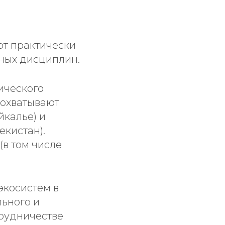
ют практически
ных дисциплин.
ического
 охватывают
йкалье) и
екистан).
в том числе
экосистем в
льного и
рудничестве