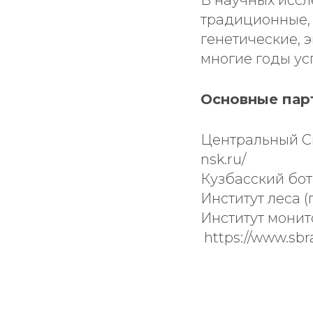
В научных иссл
традиционные, 
генетические, 
многие годы ус
Основные пар
Центральный Си
nsk.ru/
Кузбасский бот
Институт леса (
Институт монито
https://www.sbr