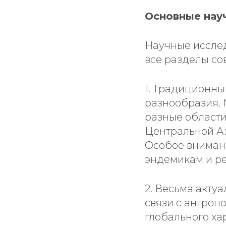
Основные нау
Научные исслед
все разделы со
1. Традиционны
разнообразия.
разные области
Центральной Аз
Особое внимани
эндемикам и ре
2. Весьма акту
связи с антроп
глобального ха