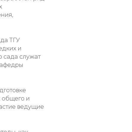
х
ния,
ада ТГУ
едких и
о сада служат
 кафедры
дготовке
 общего и
астие ведущие