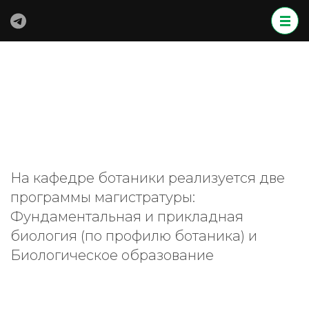
Перейти
к
содержимому
(нажмите
Enter)
На кафедре ботаники реализуется две
программы магистратуры:
Фундаментальная и прикладная
биология (по профилю ботаника)
и
Биологическое образование