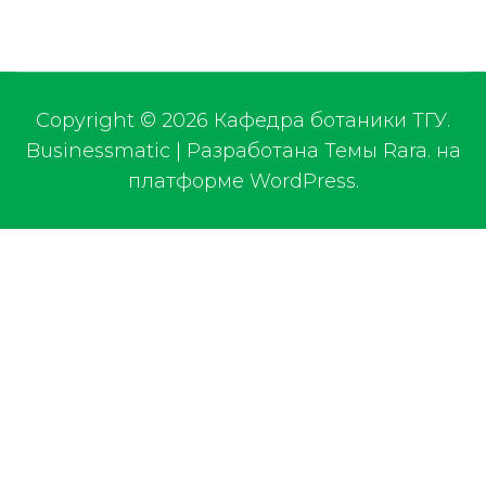
Copyright © 2026
Кафедра ботаники ТГУ
.
Businessmatic | Разработана
Темы Rara
.
на
платформе
WordPress
.