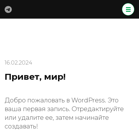
Перейти
к
содержимому
(нажмите
Enter)
16.02.2024
Привет, мир!
Добро пожаловать в WordPress. Это
ваша первая запись. Отредактируйте
или удалите ее, затем начинайте
создавать!