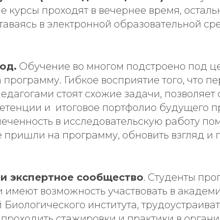
е курсы проходят в вечернее время, осталь
таваясь в электронной образовательной сре
од.
Обучение во многом подстроено под цел
 программу. Гибкое восприятие того, что п
педагогами стоят схожие задачи, позволяет
етенции и итоговое портфолио будущего п
леченность в исследовательскую работу пом
 пришли на программу, обновить взгляд и 
 и экспертное сообщество
. Студенты пр
 имеют возможность участвовать в академ
Биологического института, трудоустраиват
 проходить стажировки и практики в органи