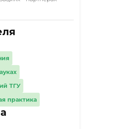
еля
ния
ауках
ий ТГУ
я практика
а