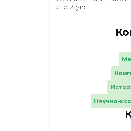
института.
Ко
Ме
Комп
Истор
Научно-исс