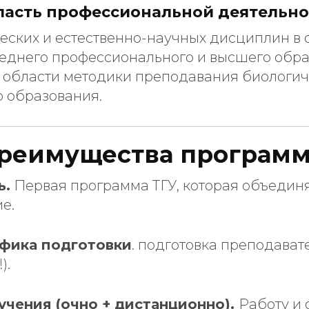
ласть профессиональной деятельно
ских и естественно-научных дисциплин в 
еднего профессионального и высшего обра
 области методики преподавания биологич
о образования.
реимущества програм
ь.
Первая программа ТГУ, которая объедин
е.
фика подготовки
. подготовка преподава
).
чения (очно + дистанционно).
Работу и