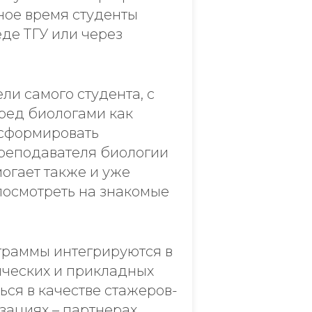
ное время студенты
де ТГУ или через
и самого студента, с
еред биологами как
 сформировать
реподавателя биологии
огает также и уже
посмотреть на знакомые
ограммы интегрируются в
ических и прикладных
ься в качестве стажеров-
зациях – партнерах