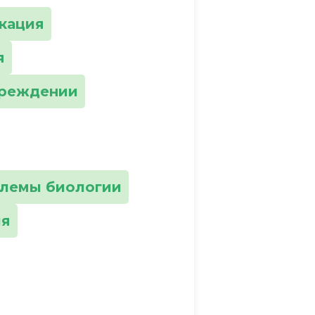
кация
я
чреждении
лемы биологии
ия