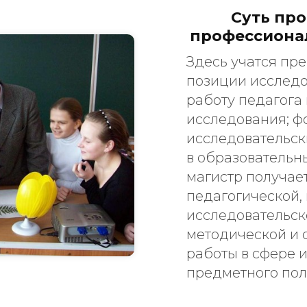
Суть пр
профессиона
Здесь учатся пр
позиции исследо
работу педагога 
исследования; ф
исследовательск
в образовательн
магистр получае
педагогической,
исследовательск
методической и
работы в сфере и
предметного пол