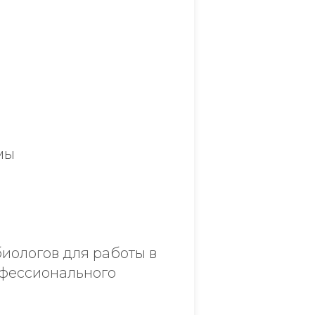
мы
иологов для работы в
офессионального