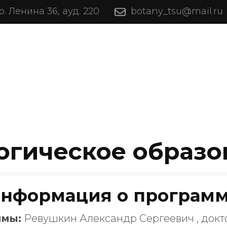
пр. Ленина 36, ауд. 220
botany_tsu@mail.ru
ам
Наука
огическое образо
нформация о програм
ммы:
Ревушкин Александр Сергеевич
, док