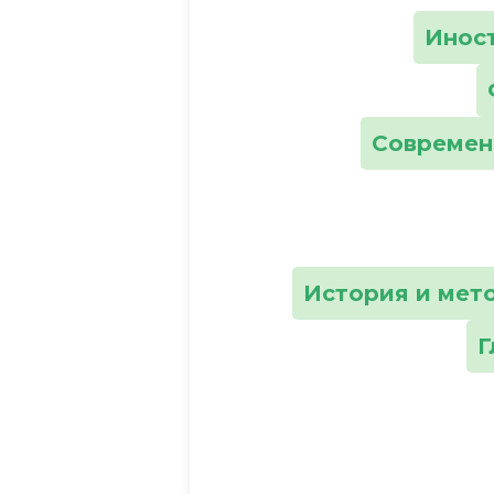
Инос
Современ
История и мет
Г