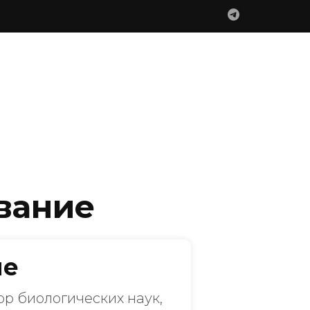
вание
ме
тор биологических наук,