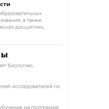
сти
образовательных
зования, а также
еских дисциплин,
мы
яет биологию,
телей-исследователей по
 обучение на программе