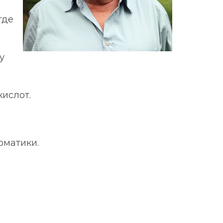
где
у
ислот.
рматики.