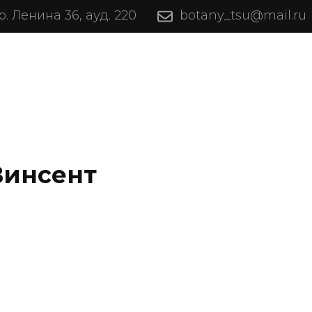
пр. Ленина 36, ауд. 220
botany_tsu@mail.ru
ам
Наука
Винсент