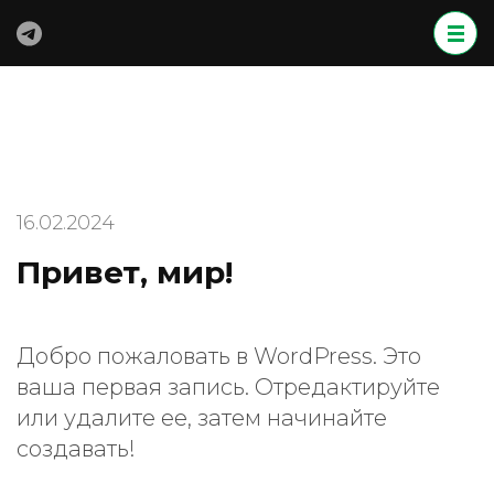
Перейти
к
содержимому
(нажмите
Enter)
16.02.2024
Привет, мир!
Добро пожаловать в WordPress. Это
ваша первая запись. Отредактируйте
или удалите ее, затем начинайте
создавать!